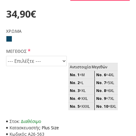
34,90€
ΧΡΩΜΑ
ΜΕΓΕΘΟΣ
Αντιστοιχία Μεγεθών
No. 1
=M
No. 6
=4XL
No. 2
=L
No. 7
=5XL
No. 3
=XL
No. 8
=6XL
No. 4
=XXL
No. 9
=7XL
No. 5
=XXXL
No. 10
=8XL
Στοκ:
Διαθέσιμο
Κατασκευαστής:
Plus Size
Κωδικός:
A26-563