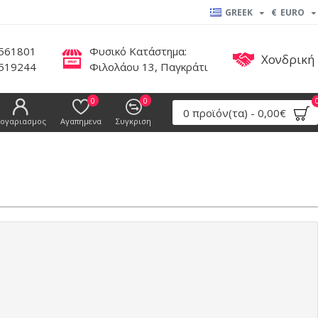
GREEK
€
EURO
561801
Φυσικό Κατάστημα:
Χονδρική
519244
Φιλολάου 13, Παγκράτι
0
0
0 προϊόν(τα) - 0,00€
ογαριασμος
Αγαπημενα
Συγκριση