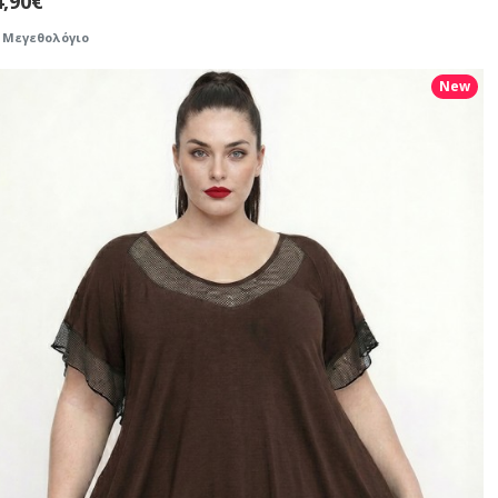
4,90€
Μεγεθολόγιο
New