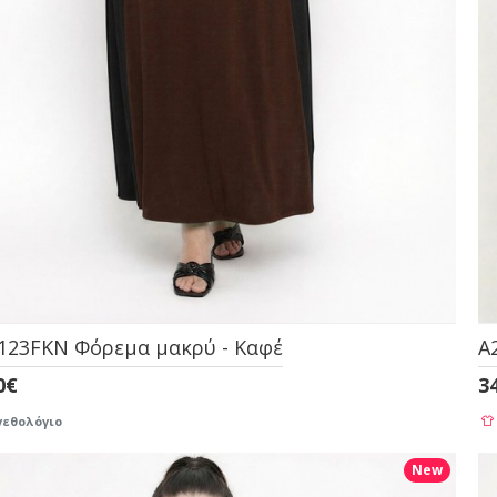
123FKN Φόρεμα μακρύ - Καφέ
A
0€
3
εθολόγιο
New