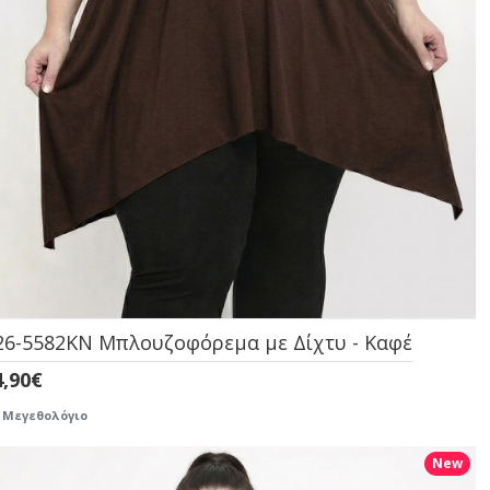
26-5582KN Μπλουζοφόρεμα με Δίχτυ - Καφέ
4,90€
Μεγεθολόγιο
New