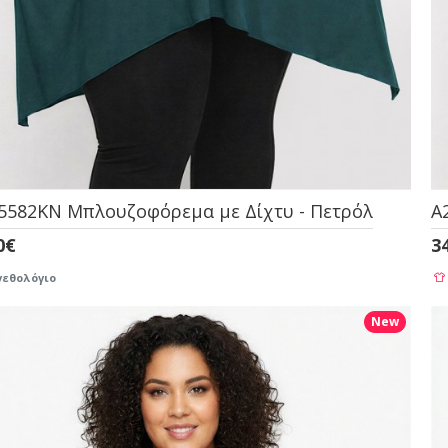
5582KN Μπλουζοφόρεμα με Δίχτυ - Πετρόλ
A
0€
3
εθολόγιο
New