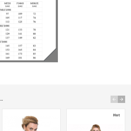
..
Hot