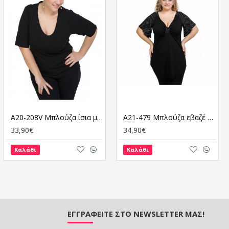
A20-208V Μπλούζα ίσια μονόχρωμη - Μαύρο
A21-479 Μπλούζα εβαζέ κομποζέ - Εμπριμέ
33,90€
34,90€
Καλάθι
Καλάθι
ΕΓΓΡΑΦΕΊΤΕ ΣΤΟ NEWSLETTER ΜΑΣ!