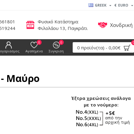
GREEK
€
EURO
561801
Φυσικό Κατάστημα:
Χονδρική
519244
Φιλολάου 13, Παγκράτι
0
0
0 προϊόν(τα) - 0,00€
ογαριασμος
Αγαπημενα
Συγκριση
 - Μαύρο
Έξτρα χρεώσεις ανάλογα
με το νούμερο: