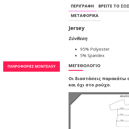
ΠΕΡΙΓΡΑΦΗ
ΒΡΕΙΤΕ ΤΟ ΣΩ
A20-190 Μπλούζα ίσια με φερμουάρ - Μπλε Μαρέν
ΜΕΤΑΦΟΡΙΚΑ
34,90€
Jersey
Καλάθι
Σύνθεση
95% Polyester
5% Spandex
ΜΕΓΕΘΟΛΌΓΙΟ
ΠΛΗΡΟΦΟΡΊΕΣ ΜΟΝΤΈΛΟΥ
Οι διαστάσεις παρακάτω
και όχι στο ρούχο.