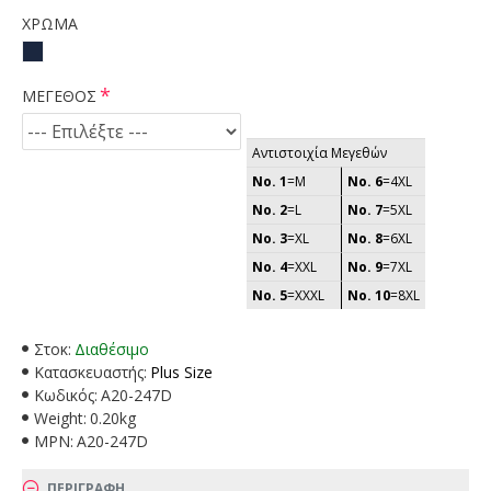
ΧΡΩΜΑ
ΜΕΓΕΘΟΣ
Αντιστοιχία Μεγεθών
No. 1
=M
No. 6
=4XL
No. 2
=L
No. 7
=5XL
No. 3
=XL
No. 8
=6XL
No. 4
=XXL
No. 9
=7XL
No. 5
=XXXL
No. 10
=8XL
Στοκ:
Διαθέσιμο
Κατασκευαστής:
Plus Size
Κωδικός:
A20-247D
Weight:
0.20kg
MPN:
A20-247D
ΠΕΡΙΓΡΑΦΗ