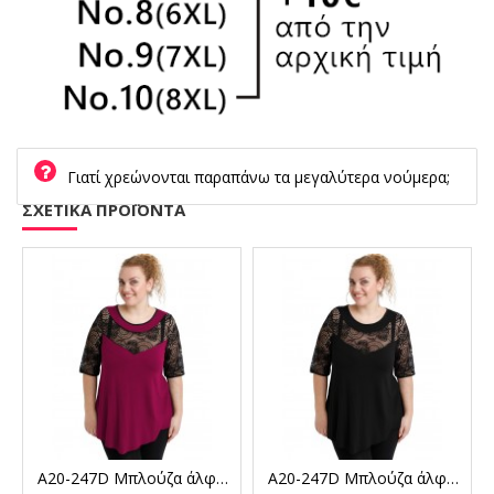
Γιατί χρεώνονται παραπάνω τα μεγαλύτερα νούμερα;
ΣΧΕΤΙΚΑ ΠΡΟΪΟΝΤΑ
A20-247D Μπλούζα άλφα κομποζέ με δαντέλα - Φούξια
A20-247D Μπλούζα άλφα κομποζέ με δαντέλα - Μαύρο