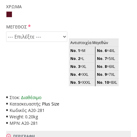
ΧΡΩΜΑ
ΜΕΓΕΘΟΣ
Αντιστοιχία Μεγεθών
No. 1
=M
No. 6
=4XL
No. 2
=L
No. 7
=5XL
No. 3
=XL
No. 8
=6XL
No. 4
=XXL
No. 9
=7XL
No. 5
=XXXL
No. 10
=8XL
Στοκ:
Διαθέσιμο
Κατασκευαστής:
Plus Size
Κωδικός:
A20-281
Weight:
0.20kg
MPN:
A20-281
ΠΕΡΙΓΡΑΦΗ