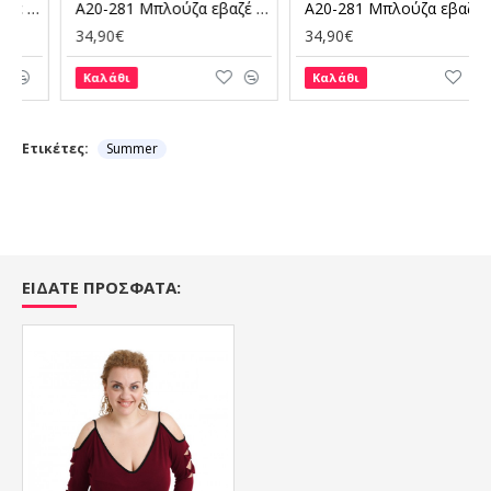
 Χακί
A20-281 Μπλούζα εβαζέ με laser μανίκια - Μαύρο
A20-281 Μπλούζα εβαζέ με laser μανίκια - Φούξια
34,90€
34,90€
Καλάθι
Καλάθι
Ετικέτες:
Summer
ΕΙΔΑΤΕ ΠΡΟΣΦΑΤΑ: