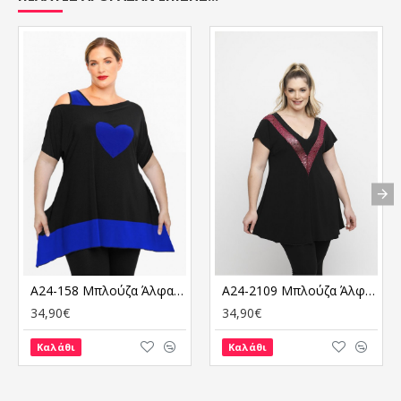
A24-158 Μπλούζα Άλφα με Καρδιά - Μπλε Ρουά
A24-2109 Μπλούζα Άλφα Λούρεξ - Φούξια
34,90€
34,90€
Καλάθι
Καλάθι