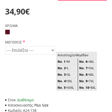
34,90€
ΧΡΩΜΑ
ΜΕΓΕΘΟΣ
Αντιστοιχία Μεγεθών
No. 1
=M
No. 6
=4XL
No. 2
=L
No. 7
=5XL
No. 3
=XL
No. 8
=6XL
No. 4
=XXL
No. 9
=7XL
No. 5
=XXXL
No. 10
=8XL
Στοκ:
Διαθέσιμο
Κατασκευαστής:
Plus Size
Κωδικός:
A24-158