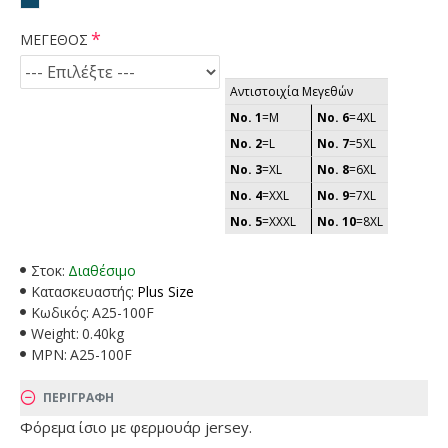
ΜΕΓΕΘΟΣ
Αντιστοιχία Μεγεθών
No. 1
=M
No. 6
=4XL
No. 2
=L
No. 7
=5XL
No. 3
=XL
No. 8
=6XL
No. 4
=XXL
No. 9
=7XL
No. 5
=XXXL
No. 10
=8XL
Στοκ:
Διαθέσιμο
Κατασκευαστής:
Plus Size
Κωδικός:
A25-100F
Weight:
0.40kg
MPN:
A25-100F
ΠΕΡΙΓΡΑΦΗ
Φόρεμα ίσιο με φερμουάρ jersey.