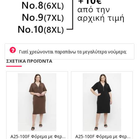
Γιατί χρεώνονται παραπάνω τα μεγαλύτερα νούμερα;
ΣΧΕΤΙΚΑ ΠΡΟΪΟΝΤΑ
Μπορντώ
A25-100F Φόρεμα με Φερμουάρ - Καφέ
A25-100F Φόρεμα με Φερμουάρ - Μαύρο