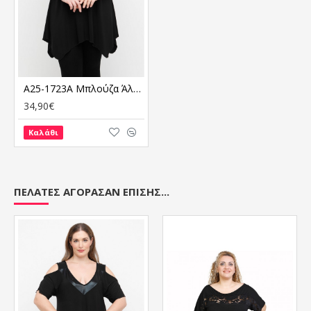
A25-1723A Μπλούζα Άλφα
34,90€
Καλάθι
ΠΕΛΆΤΕΣ ΑΓΌΡΑΣΑΝ ΕΠΊΣΗΣ...