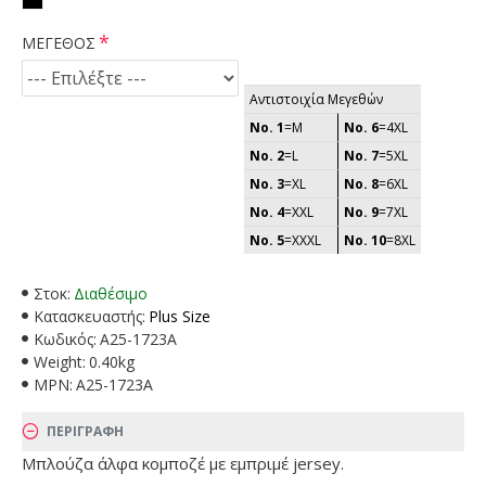
ΜΕΓΕΘΟΣ
Αντιστοιχία Μεγεθών
No. 1
=M
No. 6
=4XL
No. 2
=L
No. 7
=5XL
No. 3
=XL
No. 8
=6XL
No. 4
=XXL
No. 9
=7XL
No. 5
=XXXL
No. 10
=8XL
Στοκ:
Διαθέσιμο
Κατασκευαστής:
Plus Size
Κωδικός:
A25-1723A
Weight:
0.40kg
MPN:
A25-1723A
ΠΕΡΙΓΡΑΦΗ
Μπλούζα άλφα κομποζέ με εμπριμέ jersey.