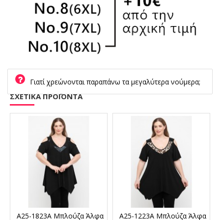
Γιατί χρεώνονται παραπάνω τα μεγαλύτερα νούμερα;
ΣΧΕΤΙΚΑ ΠΡΟΪΟΝΤΑ
α
A25-1823A Μπλούζα Άλφα
A25-1223A Μπλούζα Άλφα