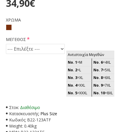
34,90€
ΧΡΩΜΑ
ΜΕΓΕΘΟΣ
Αντιστοιχία Μεγεθών
No. 1
=M
No. 6
=4XL
No. 2
=L
No. 7
=5XL
No. 3
=XL
No. 8
=6XL
No. 4
=XXL
No. 9
=7XL
No. 5
=XXXL
No. 10
=8XL
Στοκ:
Διαθέσιμο
Κατασκευαστής:
Plus Size
Κωδικός:
B22-123ATF
Weight:
0.40kg