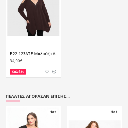
B22-123ATF Μπλούζα Άλφα με διακοσμητικό Φερμουάρ, ανοιχτή στους ώμους - Καφέ
34,90€
Καλάθι
ΠΕΛΆΤΕΣ ΑΓΌΡΑΣΑΝ ΕΠΊΣΗΣ...
Hot
Hot