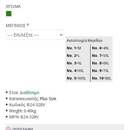
ΧΡΩΜΑ
ΜΕΓΕΘΟΣ
Αντιστοιχία Μεγεθών
No. 1
=M
No. 6
=4XL
No. 2
=L
No. 7
=5XL
No. 3
=XL
No. 8
=6XL
No. 4
=XXL
No. 9
=7XL
No. 5
=XXXL
No. 10
=8XL
Στοκ:
Διαθέσιμο
Κατασκευαστής:
Plus Size
Κωδικός:
B24-328V
Weight:
0.40kg
MPN:
B24-328V
ΠΕΡΙΓΡΑΦΗ