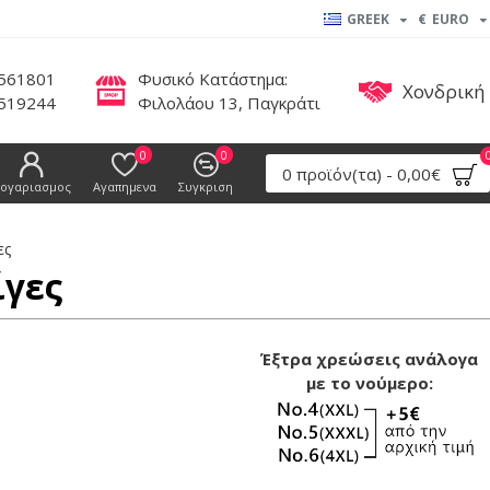
GREEK
€
EURO
561801
Φυσικό Κατάστημα:
Χονδρική
519244
Φιλολάου 13, Παγκράτι
0
0
0 προϊόν(τα) - 0,00€
ογαριασμος
Αγαπημενα
Συγκριση
ες
ίγες
Έξτρα χρεώσεις ανάλογα
με το νούμερο: