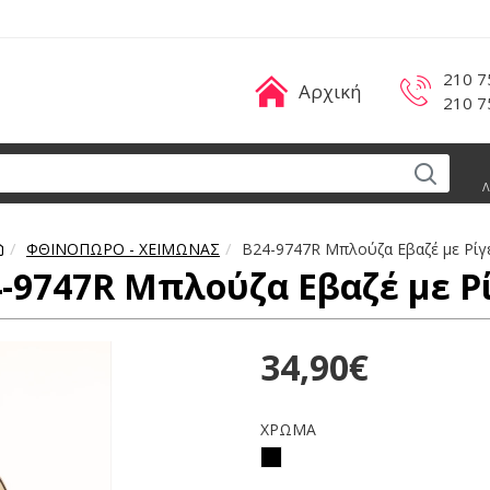
210 7
Αρχική
210 7
Λ
ΦΘΙΝΟΠΩΡΟ - ΧΕΙΜΩΝΑΣ
B24-9747R Μπλούζα Εβαζέ με Ρίγ
-9747R Μπλούζα Εβαζέ με Ρ
34,90€
ΧΡΩΜΑ