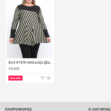
B24-9747R Μπλούζα Εβαζέ με Ρίγες
34,90€
Καλάθι
ΠΛΗΡΟΦΟΡΙΕΣ
Ο ΛΟΓΑΡΙΑ