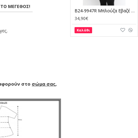
ΣΤΟ ΜΕΓΕΘΟΣ!
B24-9947R Μπλούζα Εβαζέ με Ρίγες
34,90€
γες.
Καλάθι
 αφορούν στο
σώμα σας
,