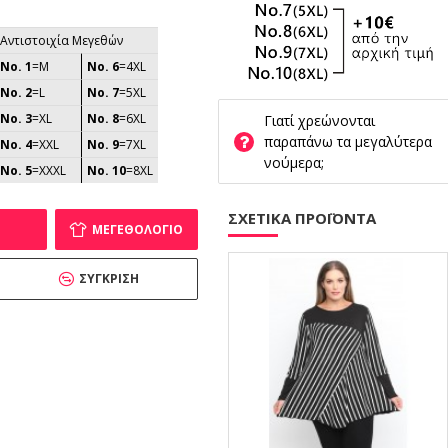
Αντιστοιχία Μεγεθών
No. 1
=M
No. 6
=4XL
No. 2
=L
No. 7
=5XL
No. 3
=XL
No. 8
=6XL
Γιατί χρεώνονται
παραπάνω τα μεγαλύτερα
No. 4
=XXL
No. 9
=7XL
νούμερα;
No. 5
=XXXL
No. 10
=8XL
ΣΧΕΤΙΚΑ ΠΡΟΪΟΝΤΑ
ΜΕΓΕΘΟΛΌΓΙΟ
ΣΎΓΚΡΙΣΗ