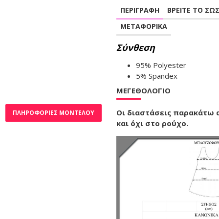
ΠΕΡΙΓΡΑΦΗ
ΒΡΕΙΤΕ ΤΟ ΣΩ
B22-176V Μπλουζοφόρεμα με δίχρωμο τελείωμα στο V - Άσπρο
ΜΕΤΑΦΟΡΙΚΑ
34,90€
Σύνθεση
Καλάθι
95% Polyester
5% Spandex
ΜΕΓΕΘΟΛΌΓΙΟ
Οι διαστάσεις παρακάτω
ΠΛΗΡΟΦΟΡΊΕΣ ΜΟΝΤΈΛΟΥ
και όχι στο ρούχο.