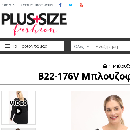
ΠΡΟΦΊΛ
ΣΥΧΝΈΣ ΕΡΩΤΉΣΕΙΣ
Τα Προϊόντα μας
Ολες
Μπλουζ
B22-176V Μπλουζοφ