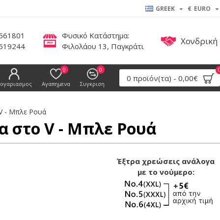
GREEK
€
EURO
561801
Φυσικό Κατάστημα:
Χονδρική
519244
Φιλολάου 13, Παγκράτι
0
0
0 προϊόν(τα) - 0,00€
ογαριασμος
Αγαπημενα
Συγκριση
V - Μπλε Ρουά
 στο V - Μπλε Ρουά
Έξτρα χρεώσεις ανάλογα
με το νούμερο: