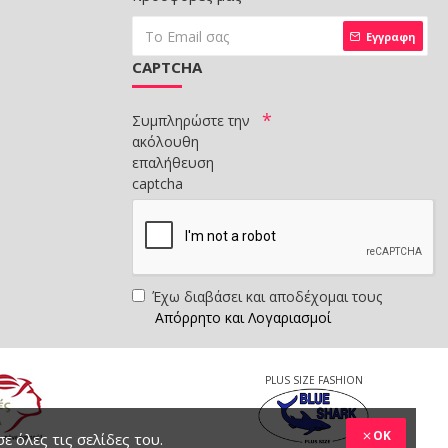
Εγγραφη
CAPTCHA
Συμπληρώστε την
ακόλουθη
επαλήθευση
captcha
Έχω διαβάσει και αποδέχομαι τους
Απόρρητο και Λογαριασμοί
PLUS SIZE FASHION
OK
 όλες τις σελίδες του.