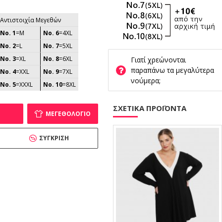
Αντιστοιχία Μεγεθών
No. 1
=M
No. 6
=4XL
No. 2
=L
No. 7
=5XL
No. 3
=XL
No. 8
=6XL
Γιατί χρεώνονται
παραπάνω τα μεγαλύτερα
No. 4
=XXL
No. 9
=7XL
νούμερα;
No. 5
=XXXL
No. 10
=8XL
ΣΧΕΤΙΚΑ ΠΡΟΪΟΝΤΑ
ΜΕΓΕΘΟΛΌΓΙΟ
ΣΎΓΚΡΙΣΗ