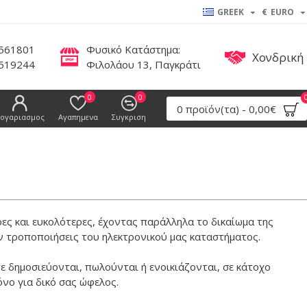
GREEK
€
EURO
561801
Φυσικό Κατάστημα:
Χονδρική
519244
Φιλολάου 13, Παγκράτι
0
0
0 προϊόν(τα) - 0,00€
ογαριασμος
Αγαπημενα
Συγκριση
ες και ευκολότερες, έχοντας παράλληλα το δικαίωμα της
όν τροποποιήσεις του ηλεκτρονικού μας καταστήματος.
ε δημοσιεύονται, πωλούνται ή ενοικιάζονται, σε κάτοχο
νο για δικό σας ώφελος.