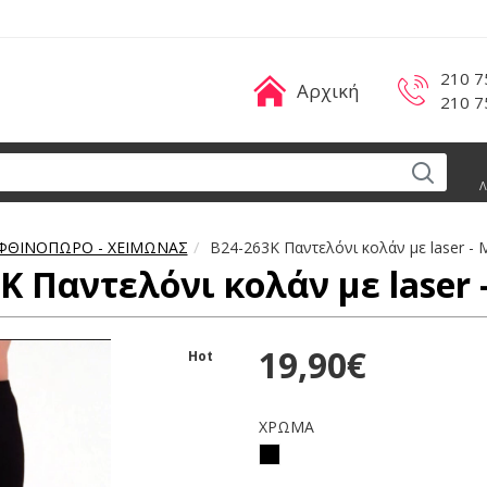
210 7
Αρχική
210 7
Λ
ΦΘΙΝΟΠΩΡΟ - ΧΕΙΜΩΝΑΣ
B24-263K Παντελόνι κολάν με laser -
K Παντελόνι κολάν με laser
19,90€
Hot
ΧΡΩΜΑ