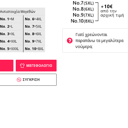
Αντιστοιχία Μεγεθών
No. 1
=M
No. 6
=4XL
No. 2
=L
No. 7
=5XL
No. 3
=XL
No. 8
=6XL
Γιατί χρεώνονται
παραπάνω τα μεγαλύτερα
No. 4
=XXL
No. 9
=7XL
νούμερα;
No. 5
=XXXL
No. 10
=8XL
ΜΕΓΕΘΟΛΌΓΙΟ
ΣΎΓΚΡΙΣΗ