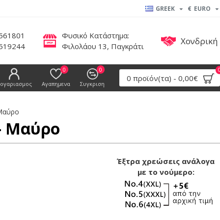
GREEK
€
EURO
561801
Φυσικό Κατάστημα:
Χονδρική
519244
Φιλολάου 13, Παγκράτι
0
0
0 προϊόν(τα) - 0,00€
ογαριασμος
Αγαπημενα
Συγκριση
 Μαύρο
 - Μαύρο
Έξτρα χρεώσεις ανάλογα
με το νούμερο: