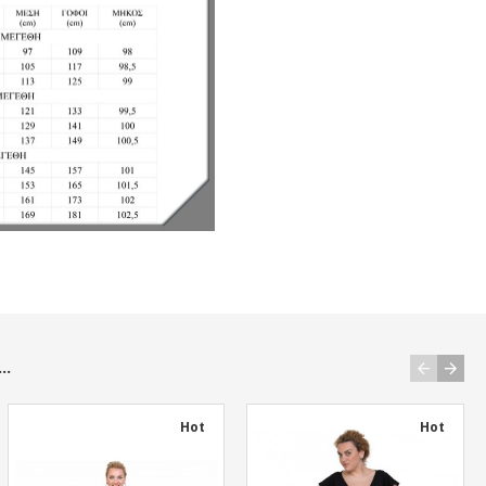
..
Hot
Hot