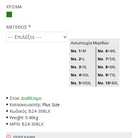
ΧΡΩΜΑ
ΜΕΓΕΘΟΣ
Αντιστοιχία Μεγεθών
No. 1
=M
No. 6
=4XL
No. 2
=L
No. 7
=5XL
No. 3
=XL
No. 8
=6XL
No. 4
=XXL
No. 9
=7XL
No. 5
=XXXL
No. 10
=8XL
Στοκ:
Διαθέσιμο
Κατασκευαστής:
Plus Size
Κωδικός:
B24-308LX
Weight:
0.40kg
MPN:
B24-308LX
ΠΕΡΙΓΡΑΦΗ