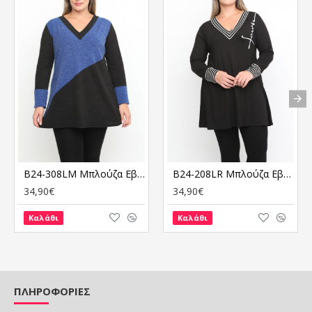
B24-308LM Μπλούζα Εβαζέ Πλεκτή - Μπλε Ρουά
B24-208LR Μπλούζα Εβαζέ με Στάμπα
34,90€
34,90€
Καλάθι
Καλάθι
ΠΛΗΡΟΦΟΡΙΕΣ