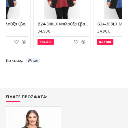
πλε Ρουά
B24-308LX Μπλούζα Εβαζέ Πλεκτή - Μπορντώ
B24-308LX Μπλούζα Εβαζέ Πλεκτή - Μπλε Ρουά
34,90€
34,90€
Καλάθι
Καλάθι
Ετικέτες:
Winter
ΕΙΔΑΤΕ ΠΡΟΣΦΑΤΑ: