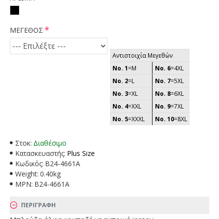
ΜΕΓΕΘΟΣ
Αντιστοιχία Μεγεθών
No. 1
=M
No. 6
=4XL
No. 2
=L
No. 7
=5XL
No. 3
=XL
No. 8
=6XL
No. 4
=XXL
No. 9
=7XL
No. 5
=XXXL
No. 10
=8XL
Στοκ:
Διαθέσιμο
Κατασκευαστής:
Plus Size
Κωδικός:
B24-4661A
Weight:
0.40kg
MPN:
B24-4661A
ΠΕΡΙΓΡΑΦΗ