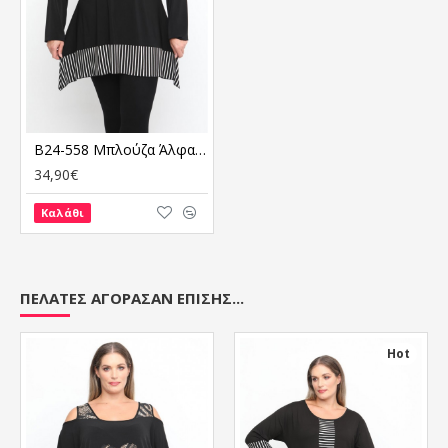
B24-558 Μπλούζα Άλφα Κομποζέ
34,90€
Καλάθι
ΠΕΛΆΤΕΣ ΑΓΌΡΑΣΑΝ ΕΠΊΣΗΣ...
Hot