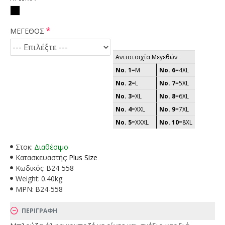
ΜΕΓΕΘΟΣ
Αντιστοιχία Μεγεθών
No. 1
=M
No. 6
=4XL
No. 2
=L
No. 7
=5XL
No. 3
=XL
No. 8
=6XL
No. 4
=XXL
No. 9
=7XL
No. 5
=XXXL
No. 10
=8XL
Στοκ:
Διαθέσιμο
Κατασκευαστής:
Plus Size
Κωδικός:
B24-558
Weight:
0.40kg
MPN:
B24-558
ΠΕΡΙΓΡΑΦΗ